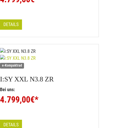
DETAILS
e-Kompaktrad
I:SY
XXL N3.8 ZR
Bei uns:
4.799,00
€*
DETAILS