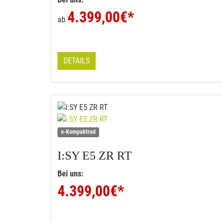
4.399,00
€*
ab
DETAILS
e-Kompaktrad
I:SY
E5 ZR RT
Bei uns:
4.399,00
€*