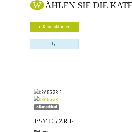
WÄHLEN SIE DIE KAT
e-Kompakträder
Typ
e-Kompaktrad
I:SY
E5 ZR F
Bei uns: