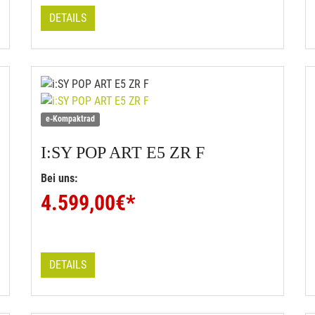
DETAILS
e-Kompaktrad
I:SY
POP ART E5 ZR F
Bei uns:
4.599,00
€*
DETAILS