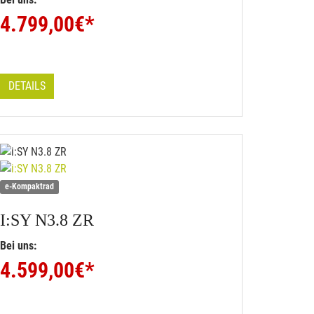
4.799,00
€*
DETAILS
e-Kompaktrad
I:SY
N3.8 ZR
Bei uns:
4.599,00
€*