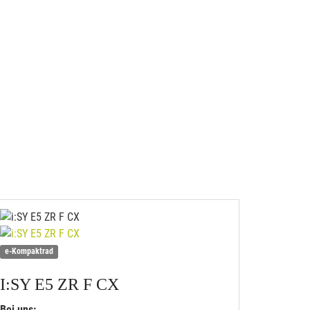
e-Kompaktrad
I:SY
E5 ZR F CX
Bei uns: