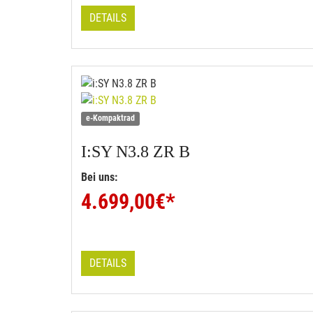
DETAILS
e-Kompaktrad
I:SY
N3.8 ZR B
Bei uns:
4.699,00
€*
DETAILS