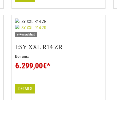
e-Kompaktrad
I:SY
XXL R14 ZR
Bei uns:
6.299,00
€*
DETAILS