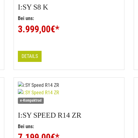
I:SY
S8 K
Bei uns:
3.999,00
€*
DETAILS
e-Kompaktrad
I:SY
SPEED R14 ZR
Bei uns:
7.199,00
€*