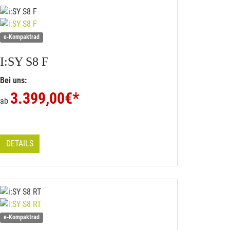
e-Kompaktrad
I:SY
S8 F
Bei uns:
3.399,00
€*
ab
DETAILS
e-Kompaktrad