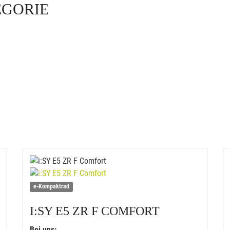
EGORIE
e-Kompaktrad
I:SY
E5 ZR F COMFORT
Bei uns: