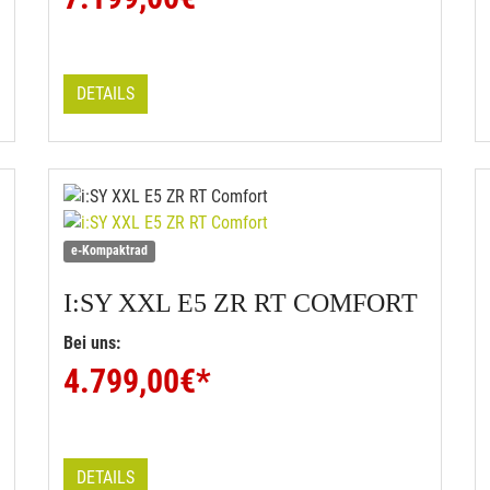
DETAILS
e-Kompaktrad
I:SY
XXL E5 ZR RT COMFORT
Bei uns:
4.799,00
€*
DETAILS