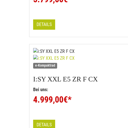
DETAILS
e-Kompaktrad
I:SY
XXL E5 ZR F CX
Bei uns:
4.999,00
€*
DETAILS