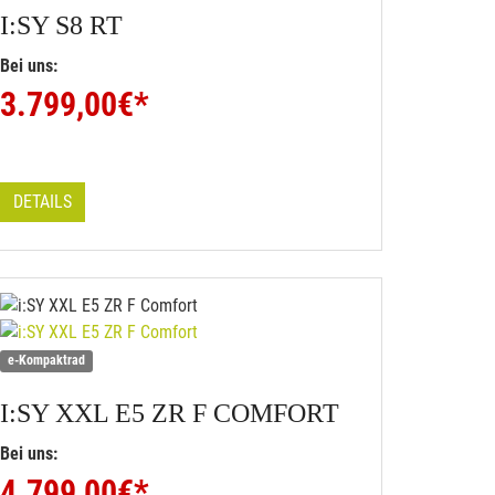
I:SY
S8 RT
Bei uns:
3.799,00
€*
DETAILS
e-Kompaktrad
I:SY
XXL E5 ZR F COMFORT
Bei uns:
4.799,00
€*