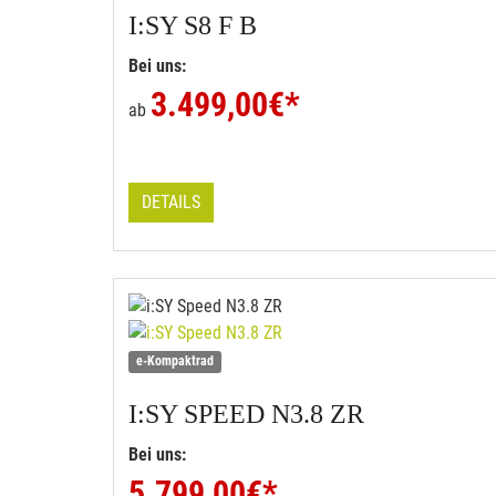
I:SY
S8 F B
Bei uns:
3.499,00
€*
ab
DETAILS
e-Kompaktrad
I:SY
SPEED N3.8 ZR
Bei uns:
5.799,00
€*