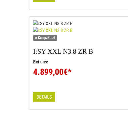
e-Kompaktrad
I:SY
XXL N3.8 ZR B
Bei uns:
4.899,00
€*
DETAILS