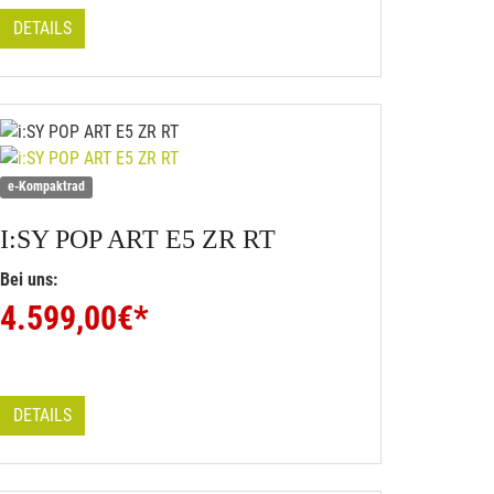
DETAILS
e-Kompaktrad
I:SY
POP ART E5 ZR RT
Bei uns:
4.599,00
€*
DETAILS