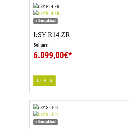
e-Kompaktrad
I:SY
R14 ZR
Bei uns:
6.099,00
€*
DETAILS
e-Kompaktrad