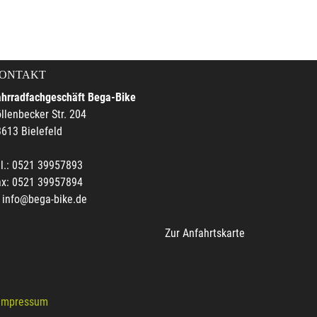
ONTAKT
ahrradfachgeschäft Bega-Bike
llenbecker Str. 204
613 Bielefeld
l.: 0521 39957893
ax: 0521 39957894
info@bega-bike.de
Zur Anfahrtskarte
Impressum