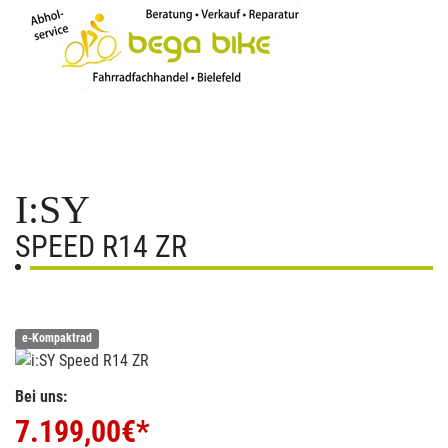
I:SY
SPEED R14 ZR
e-Kompaktrad
Bei uns:
7.199,00
€*