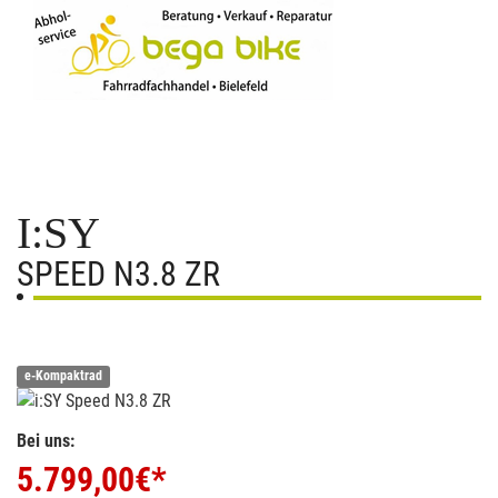
I:SY
SPEED N3.8 ZR
e-Kompaktrad
Bei uns:
5.799,00
€*