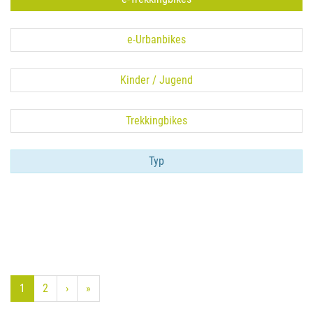
e-Urbanbikes
Kinder / Jugend
Trekkingbikes
Typ
1
2
›
»