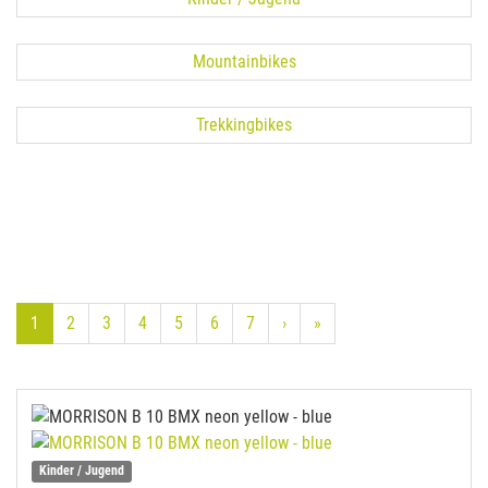
Mountainbikes
Trekkingbikes
1
2
3
4
5
6
7
›
»
Kinder / Jugend