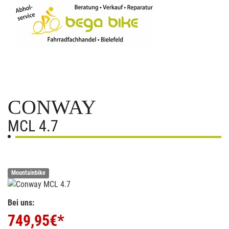
CONWAY
MCL 4.7
Mountainbike
Bei uns:
749,95
€*