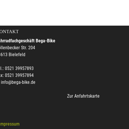
ONTAKT
ahrradfachgeschäft Bega-Bike
llenbecker Str. 204
613 Bielefeld
l.: 0521 39957893
ax: 0521 39957894
info@bega-bike.de
Zur Anfahrtskarte
Impressum