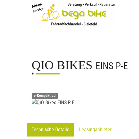
QIO BIKES
EINS P-E
e-Kompaktrad
Technische Details
Leasinganbieter