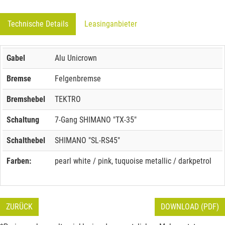
Technische Details
Leasinganbieter
Gabel
Alu Unicrown
Bremse
Felgenbremse
Bremshebel
TEKTRO
Schaltung
7-Gang SHIMANO "TX-35"
Schalthebel
SHIMANO "SL-RS45"
Farben:
pearl white / pink, tuquoise metallic / darkpetrol
ZURÜCK
DOWNLOAD (PDF)