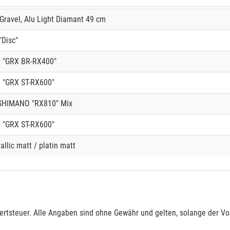
ravel, Alu Light Diamant 49 cm
Disc"
 "GRX BR-RX400"
"GRX ST-RX600"
SHIMANO "RX810" Mix
"GRX ST-RX600"
llic matt / platin matt
rtsteuer. Alle Angaben sind ohne Gewähr und gelten, solange der Vor