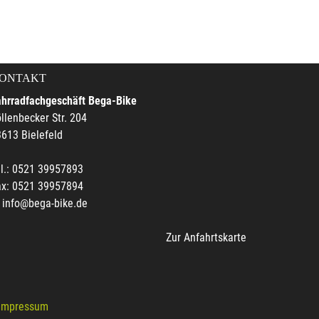
ONTAKT
ahrradfachgeschäft Bega-Bike
llenbecker Str. 204
613 Bielefeld
l.: 0521 39957893
ax: 0521 39957894
info@bega-bike.de
Zur Anfahrtskarte
Impressum