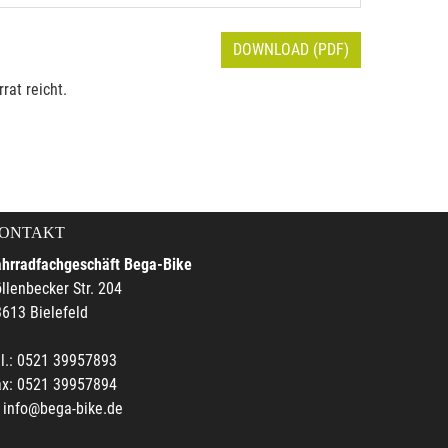
DOWNLOAD (PDF)
rat reicht.
ONTAKT
ahrradfachgeschäft Bega-Bike
llenbecker Str. 204
613 Bielefeld
l.: 0521 39957893
ax: 0521 39957894
info@bega-bike.de