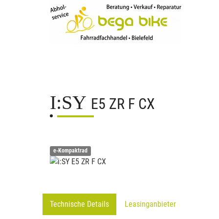
I:SY
E5 ZR F CX
e-Kompaktrad
Technische Details
Leasinganbieter