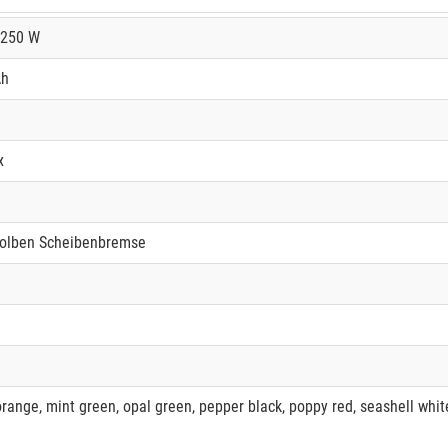
 250 W
Ah
x
Kolben Scheibenbremse
range, mint green, opal green, pepper black, poppy red, seashell whit