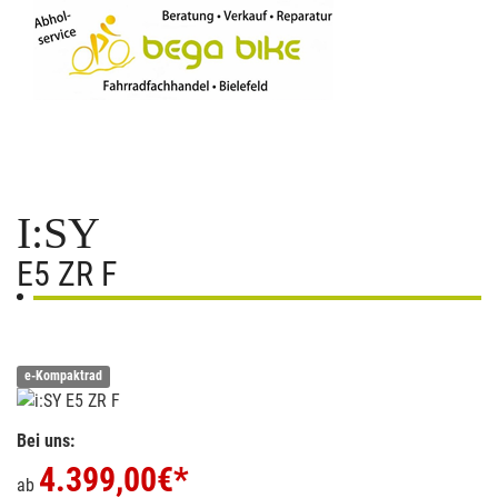
I:SY
E5 ZR F
e-Kompaktrad
Bei uns:
4.399,00
€*
ab