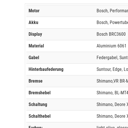
Motor
Bosch, Performan
Akku
Bosch, Powertube
Display
Bosch BRC3600
Material
Aluminium 6061
Gabel
Federgabel, Sunt
Hinterbaufederung
Suntour, Edge, L
Bremse
Shimano,VR BR-M
Bremshebel
Shimano, BL-MT
Schaltung
Shimano, Deore 
Schalthebel
Shimano, Deore 
Farben:
light olive, gloss