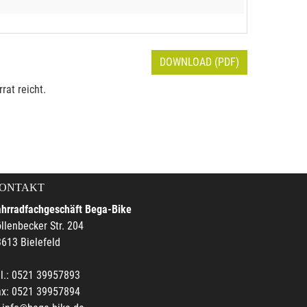
DOWNLOAD (PDF)
rat reicht.
ONTAKT
ahrradfachgeschäft Bega-Bike
llenbecker Str. 204
613 Bielefeld
l.: 0521 39957893
ax: 0521 39957894