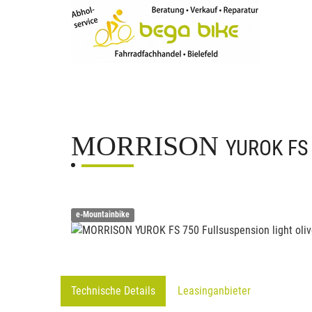
MORRISON
YUROK FS
e-Mountainbike
Technische Details
Leasinganbieter