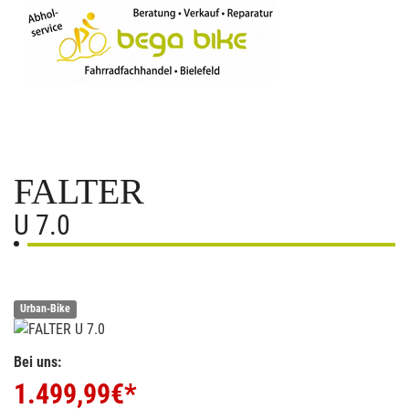
FALTER
U 7.0
Urban-Bike
Bei uns:
1.499,99
€*