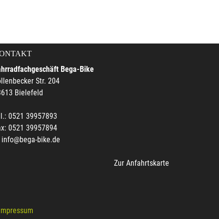
ONTAKT
ahrradfachgeschäft Bega-Bike
llenbecker Str. 204
613 Bielefeld
l.: 0521 39957893
ax: 0521 39957894
info@bega-bike.de
Zur Anfahrtskarte
Impressum