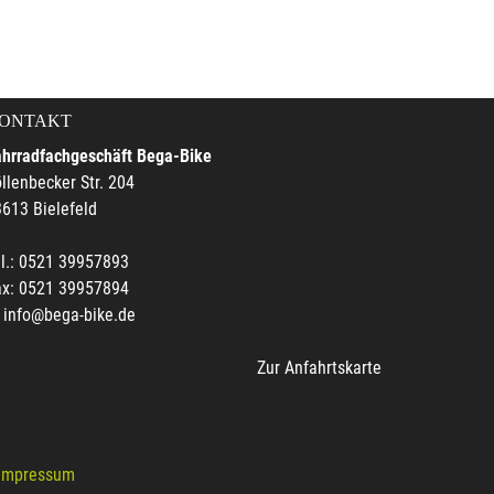
ONTAKT
ahrradfachgeschäft Bega-Bike
llenbecker Str. 204
613 Bielefeld
l.: 0521 39957893
ax: 0521 39957894
info@bega-bike.de
Zur Anfahrtskarte
Impressum