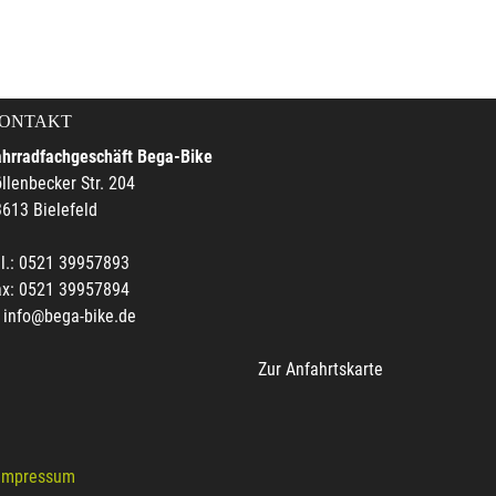
ONTAKT
ahrradfachgeschäft Bega-Bike
llenbecker Str. 204
613 Bielefeld
l.: 0521 39957893
ax: 0521 39957894
info@bega-bike.de
Zur Anfahrtskarte
Impressum