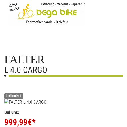
FALTER
L 4.0 CARGO
Hollandrad
Bei uns:
999,99
€*