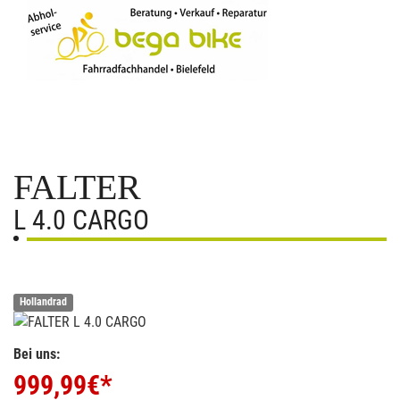
FALTER
L 4.0 CARGO
Hollandrad
Bei uns:
999,99
€*