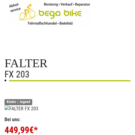
FALTER
FX 203
Kinder / Jugend
Bei uns:
449,99
€*