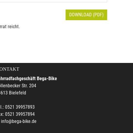
DOWNLOAD (PDF)
rat reicht.
ONTAKT
ahrradfachgeschäft Bega-Bike
llenbecker Str. 204
613 Bielefeld
l.: 0521 39957893
ax: 0521 39957894
info@bega-bike.de