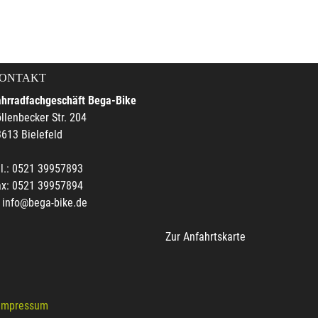
ONTAKT
ahrradfachgeschäft Bega-Bike
llenbecker Str. 204
613 Bielefeld
l.: 0521 39957893
ax: 0521 39957894
info@bega-bike.de
Zur Anfahrtskarte
Impressum