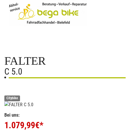
FALTER
C 5.0
Citybike
Bei uns:
1.079,99
€*