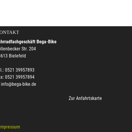
ONTAKT
ahrradfachgeschäft Bega-Bike
llenbecker Str. 204
613 Bielefeld
l.: 0521 39957893
ax: 0521 39957894
info@bega-bike.de
Zur Anfahrtskarte
Impressum