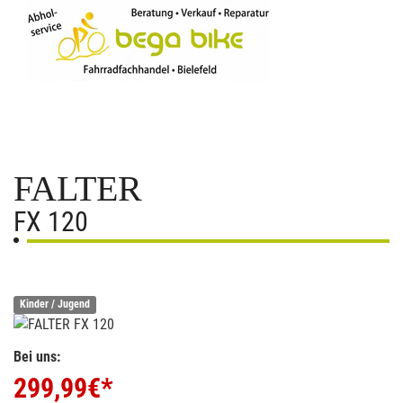
FALTER
FX 120
Kinder / Jugend
Bei uns:
299,99
€*