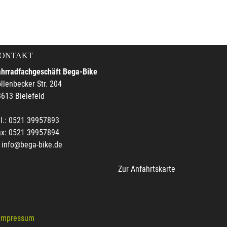
ONTAKT
ahrradfachgeschäft Bega-Bike
llenbecker Str. 204
613 Bielefeld
l.: 0521 39957893
ax: 0521 39957894
info@bega-bike.de
Zur Anfahrtskarte
Impressum