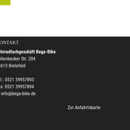
ONTAKT
ahrradfachgeschäft Bega-Bike
llenbecker Str. 204
613 Bielefeld
l.: 0521 39957893
ax: 0521 39957894
info@bega-bike.de
Zur Anfahrtskarte