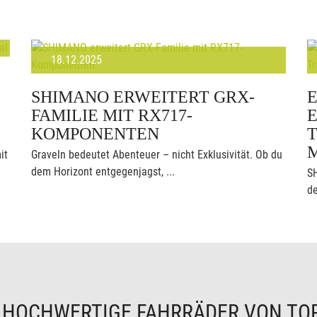
18.12.2025
SHIMANO ERWEITERT GRX-
FAMILIE MIT RX717-
KOMPONENTEN
T
it
Graveln bedeutet Abenteuer – nicht Exklusivität. Ob du
dem Horizont entgegenjagst, ...
S
de
N
HOCHWERTIGE FAHRRÄDER VON TO