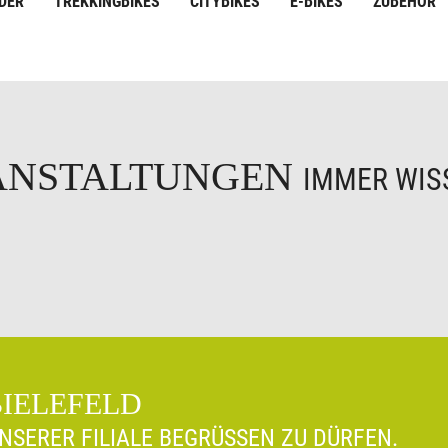
DER
TREKKINGBIKES
CITYBIKES
E-BIKES
ZUBEHÖR
ANSTALTUNGEN
IMMER WISS
BIELEFELD
UNSERER FILIALE BEGRÜSSEN ZU DÜRFEN.