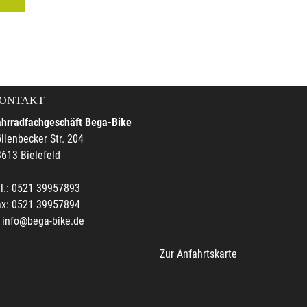
ONTAKT
ahrradfachgeschäft Bega-Bike
llenbecker Str. 204
613 Bielefeld
l.: 0521 39957893
ax: 0521 39957894
info@bega-bike.de
Zur Anfahrtskarte