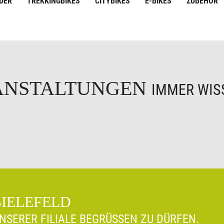
DER
TREKKINGBIKES
CITYBIKES
E-BIKES
ZUBEHÖR
ANSTALTUNGEN
IMMER WISS
BIELEFELD
UNSERER FILIALE BEGRÜSSEN ZU DÜRFEN.