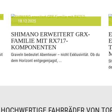
18.12.2025
SHIMANO ERWEITERT GRX-
FAMILIE MIT RX717-
KOMPONENTEN
T
it
Graveln bedeutet Abenteuer – nicht Exklusivität. Ob du
dem Horizont entgegenjagst, ...
S
de
N
HOCHWERTIGE FAHRRÄDER VON TO